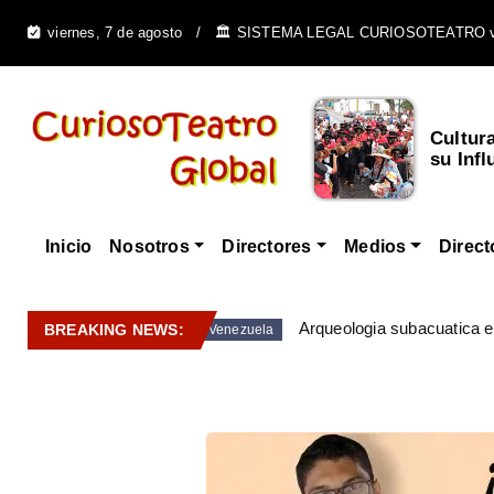
viernes, 7 de agosto
🏛️ SISTEMA LEGAL CURIOSOTEATRO 
Cultur
su Infl
Inicio
Nosotros
Directores
Medios
Direct
Arqueologia subacuatica 
BREAKING NEWS:
Venezuela