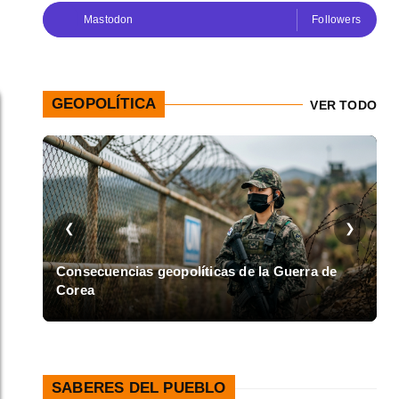
Mastodon
Followers
GEOPOLÍTICA
VER TODO
❮
❯
en
Consecuencias geopolíticas de la Guerra de
Corea
A
SABERES DEL PUEBLO