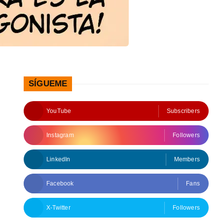
SÍGUEME
YouTube
Subscribers
Instagram
Followers
LinkedIn
Members
Facebook
Fans
X-Twitter
Followers