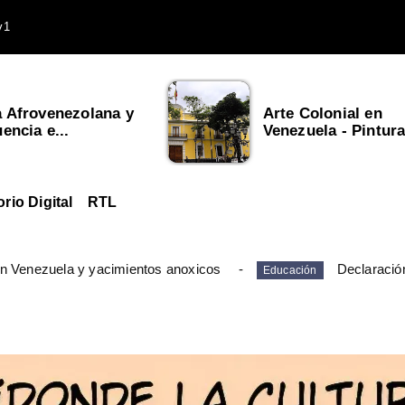
v1
a Afrovenezolana y
Arte Colonial en
uencia e...
Venezuela - Pintura,
orio Digital
RTL
en Venezuela y yacimientos anoxicos
Declaració
Educación