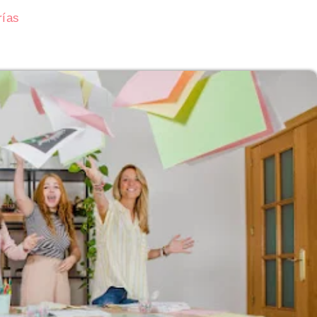
rías
Subasta de CITGO: Cronograma y Ofertas 
Delaware