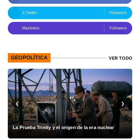
X-Twitter
Followers
Mastodon
Followers
GEOPOLÍTICA
VER TODO
❮
❯
I
La Prueba Trinity y el origen de la era nuclear
1