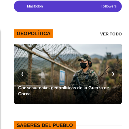
Mastodon
Followers
GEOPOLÍTICA
VER TODO
❮
❯
en
Consecuencias geopolíticas de la Guerra de
Corea
A
SABERES DEL PUEBLO