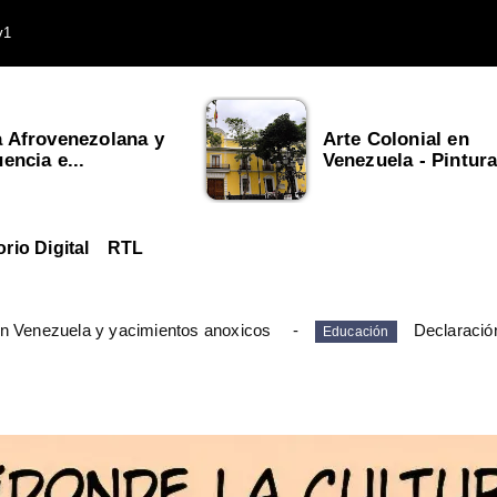
v1
a Afrovenezolana y
Arte Colonial en
uencia e...
Venezuela - Pintura,
orio Digital
RTL
en Venezuela y yacimientos anoxicos
Declaració
Educación