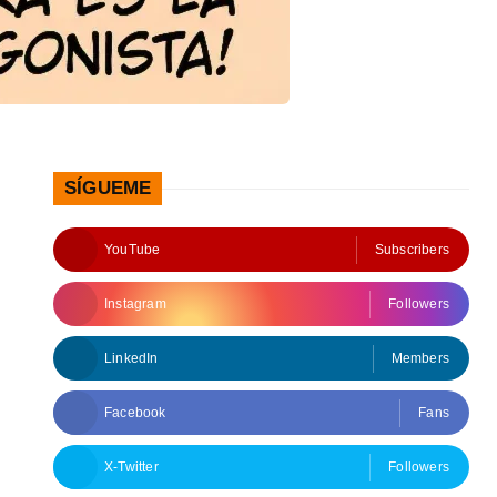
SÍGUEME
YouTube
Subscribers
Instagram
Followers
LinkedIn
Members
Facebook
Fans
X-Twitter
Followers