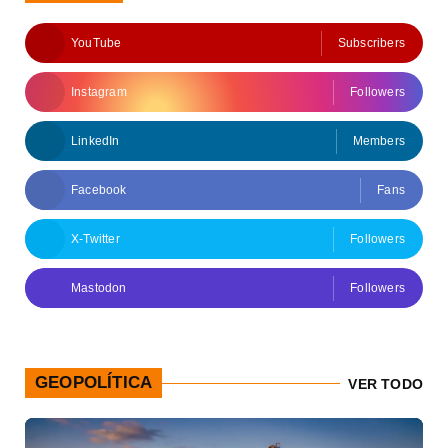
YouTube
Subscribers
Instagram
Followers
LinkedIn
Members
Facebook
Fans
X-Twitter
Followers
Mastodon
Followers
GEOPOLÍTICA
VER TODO