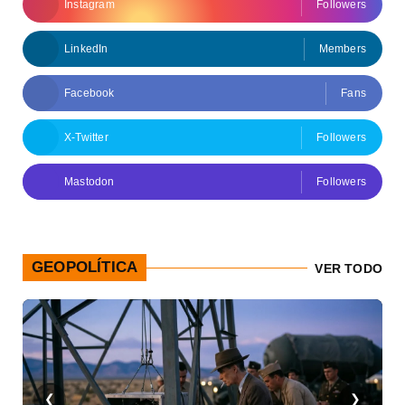
Instagram
Followers
LinkedIn
Members
Facebook
Fans
X-Twitter
Followers
Mastodon
Followers
GEOPOLÍTICA
VER TODO
❮
❯