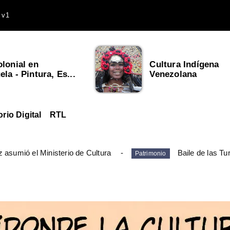
 v1
olonial en
Cultura Indígena
la - Pintura, Es...
Venezolana
orio Digital
RTL
 asumió el Ministerio de Cultura
Baile de las Tu
Patrimonio