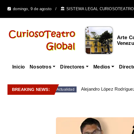
domingo, 9 de agosto
🏛️ SISTEMA LEGAL CURIOSOTEATRO
Cultura Afrovenezolana y
Arte C
su Influencia e...
Venezue
Inicio
Nosotros
Directores
Medios
Direct
Alejandro López Rodríguez
BREAKING NEWS:
Actualidad