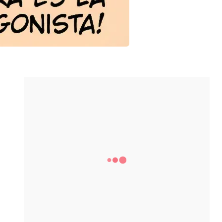
SÍGUEME
YouTube
Subscribers
Instagram
Followers
LinkedIn
Members
Facebook
Fans
X-Twitter
Followers