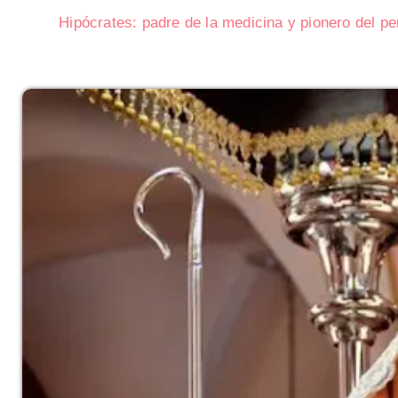
Hipócrates: padre de la medicina y pionero del p
Subasta de CITGO: Cronograma y
Delaware