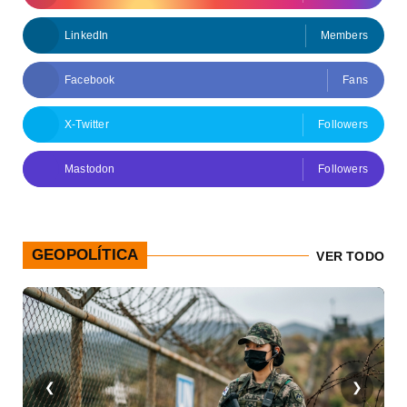
LinkedIn
Members
Facebook
Fans
X-Twitter
Followers
Mastodon
Followers
GEOPOLÍTICA
VER TODO
❮
❯