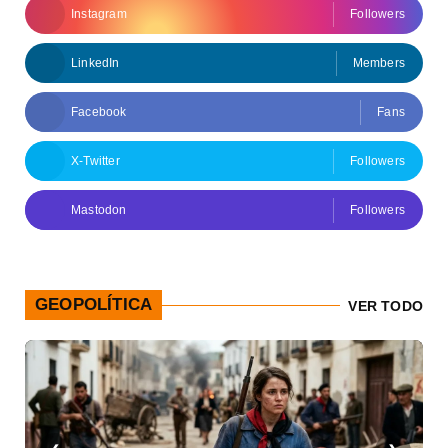
Instagram
Followers
LinkedIn
Members
Facebook
Fans
X-Twitter
Followers
Mastodon
Followers
GEOPOLÍTICA
VER TODO