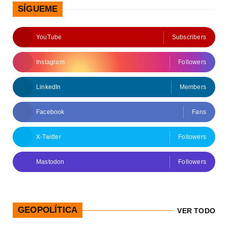
SÍGUEME
YouTube
Subscribers
Instagram
Followers
LinkedIn
Members
Facebook
Fans
X-Twitter
Followers
Mastodon
Followers
GEOPOLÍTICA
VER TODO