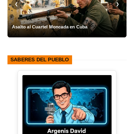
❮
❯
a
Asalto al Cuartel Moncada en Cuba
L
SABERES DEL PUEBLO