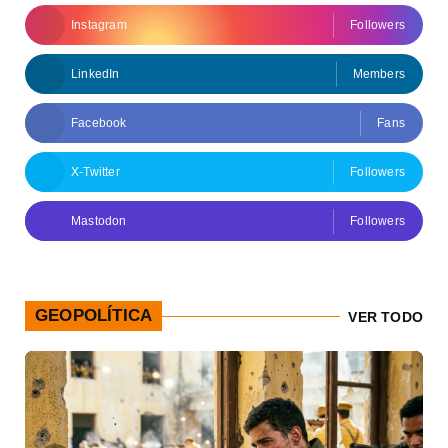
Instagram
Followers
LinkedIn
Members
Facebook
Fans
X-Twitter
Followers
Mastodon
Followers
GEOPOLÍTICA
VER TODO