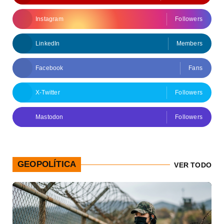
Instagram
Followers
LinkedIn
Members
Facebook
Fans
X-Twitter
Followers
Mastodon
Followers
GEOPOLÍTICA
VER TODO