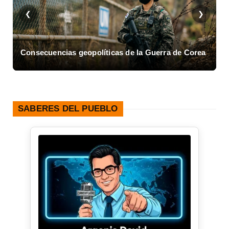
❮
❯
Consecuencias geopolíticas de la Guerra de Corea
A
SABERES DEL PUEBLO