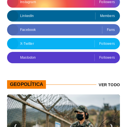
Instagram
Followers
LinkedIn
Members
Facebook
Fans
X-Twitter
Followers
Mastodon
Followers
GEOPOLÍTICA
VER TODO
❮
❯