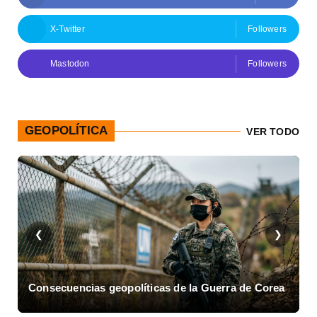
X-Twitter
Followers
Mastodon
Followers
GEOPOLÍTICA
VER TODO
❮
❯
Consecuencias geopolíticas de la Guerra de Corea
A