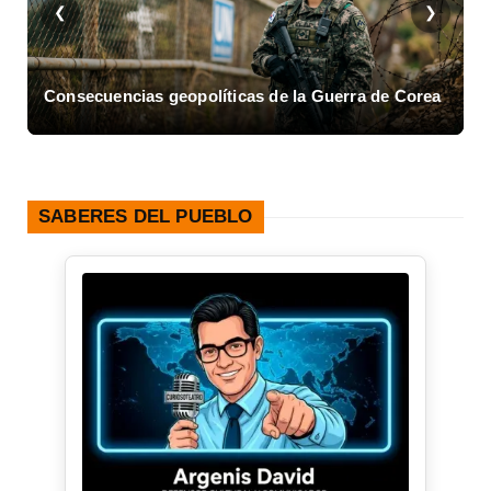
❮
❯
Consecuencias geopolíticas de la Guerra de Corea
A
SABERES DEL PUEBLO