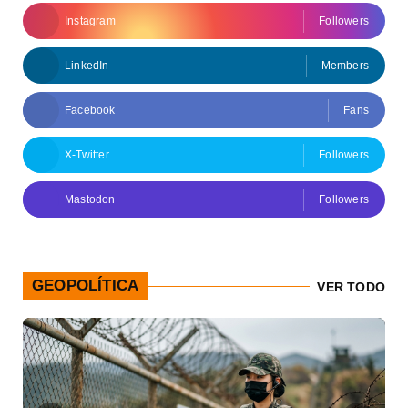
Instagram
Followers
LinkedIn
Members
Facebook
Fans
X-Twitter
Followers
Mastodon
Followers
GEOPOLÍTICA
VER TODO