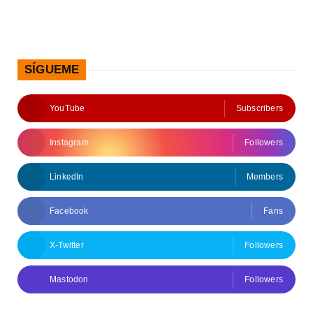
SÍGUEME
YouTube
Subscribers
Instagram
Followers
LinkedIn
Members
Facebook
Fans
X-Twitter
Followers
Mastodon
Followers