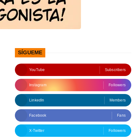
SÍGUEME
YouTube
Subscribers
Instagram
Followers
LinkedIn
Members
Facebook
Fans
X-Twitter
Followers