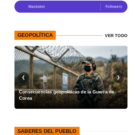
Mastodon
Followers
GEOPOLÍTICA
VER TODO
❮
❯
en
Consecuencias geopolíticas de la Guerra de
Corea
A
SABERES DEL PUEBLO