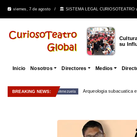
viernes, 7 de agosto
🏛️ SISTEMA LEGAL CURIOSOTEATRO 
Cultur
su Infl
Inicio
Nosotros
Directores
Medios
Direct
Arqueologia subacuatica 
BREAKING NEWS:
Venezuela