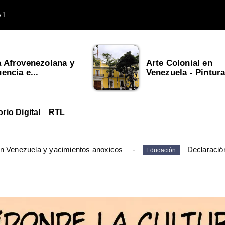
v1
a Afrovenezolana y
Arte Colonial en
uencia e...
Venezuela - Pintura,
orio Digital
RTL
en Venezuela y yacimientos anoxicos
Declaració
Educación