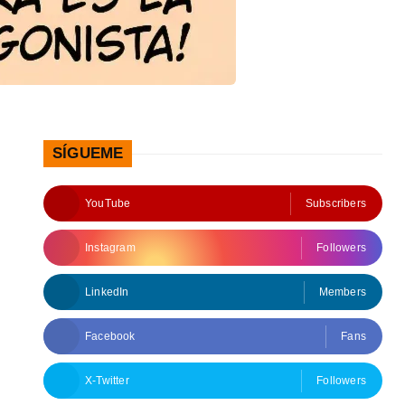
SÍGUEME
YouTube
Subscribers
Instagram
Followers
LinkedIn
Members
Facebook
Fans
X-Twitter
Followers