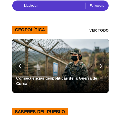
Mastodon
Followers
GEOPOLÍTICA
VER TODO
❮
❯
en
Consecuencias geopolíticas de la Guerra de
Corea
A
SABERES DEL PUEBLO