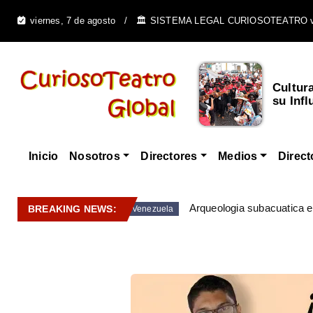
viernes, 7 de agosto
🏛️ SISTEMA LEGAL CURIOSOTEATRO 
Cultur
su Infl
Inicio
Nosotros
Directores
Medios
Direct
Arqueologia subacuatica 
BREAKING NEWS:
Venezuela