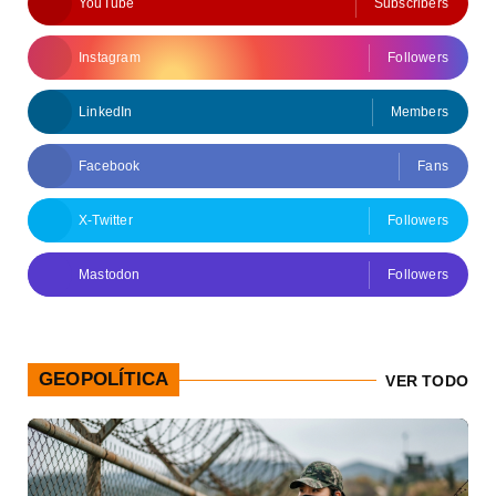
YouTube
Subscribers
Instagram
Followers
LinkedIn
Members
Facebook
Fans
X-Twitter
Followers
Mastodon
Followers
GEOPOLÍTICA
VER TODO