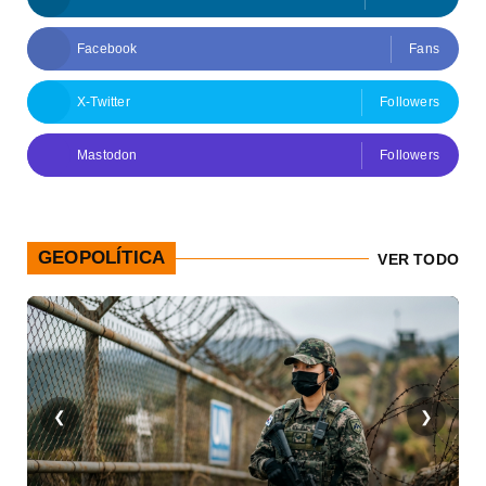
Facebook
Fans
X-Twitter
Followers
Mastodon
Followers
GEOPOLÍTICA
VER TODO
❮
❯