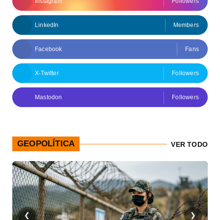
Instagram
Followers
LinkedIn
Members
Facebook
Fans
X-Twitter
Followers
Mastodon
Followers
GEOPOLÍTICA
VER TODO
❮
❯