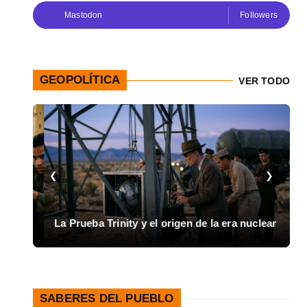
Mastodon
Followers
GEOPOLÍTICA
VER TODO
❮
❯
I
La Prueba Trinity y el origen de la era nuclear
d
SABERES DEL PUEBLO