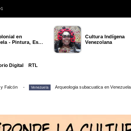
v1
olonial en
Cultura Indígena
la - Pintura, Es...
Venezolana
orio Digital
RTL
 y Falcón
Arqueologia subacuatica en Venezuela
Venezuela