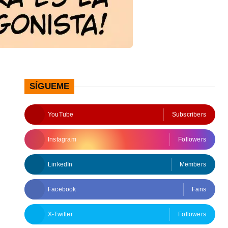
SÍGUEME
YouTube
Subscribers
Instagram
Followers
LinkedIn
Members
Facebook
Fans
X-Twitter
Followers