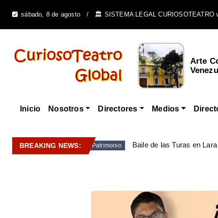
sábado, 8 de agosto
🏛️ SISTEMA LEGAL CURIOSOTEATRO 
Cultura Afrovenezolana y
Arte C
su Influencia e...
Venezue
Inicio
Nosotros
Directores
Medios
Direct
Baile de las Turas en Lara
BREAKING NEWS:
Patrimonio