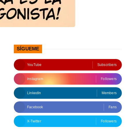
SÍGUEME
YouTube
Subscribers
Instagram
Followers
LinkedIn
Members
Facebook
Fans
X-Twitter
Followers