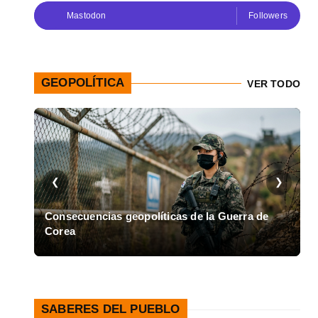
Mastodon
Followers
GEOPOLÍTICA
VER TODO
❮
❯
en
Consecuencias geopolíticas de la Guerra de
Corea
A
SABERES DEL PUEBLO