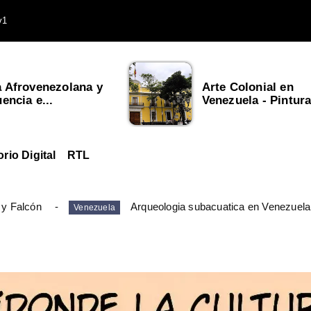
v1
a Afrovenezolana y
Arte Colonial en
uencia e...
Venezuela - Pintura,
orio Digital
RTL
 y Falcón
Arqueologia subacuatica en Venezuela
Venezuela