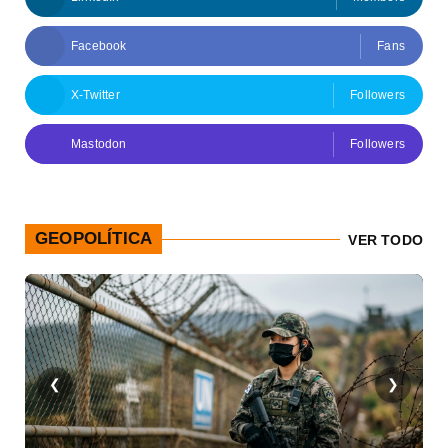
Facebook
Fans
X-Twitter
Followers
Mastodon
Followers
GEOPOLÍTICA
VER TODO
❮
❯