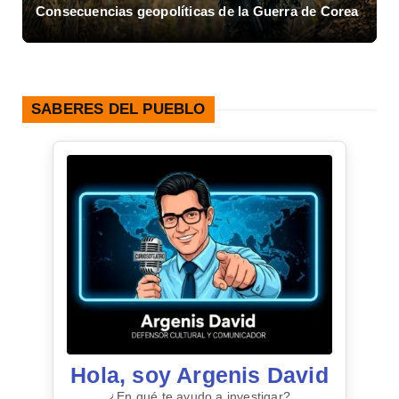
Consecuencias geopolíticas de la Guerra de Corea
A
SABERES DEL PUEBLO
Hola, soy Argenis David
¿En qué te ayudo a investigar?