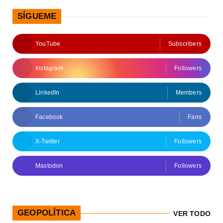
SÍGUEME
YouTube
Subscribers
Instagram
Followers
LinkedIn
Members
Facebook
Fans
X-Twitter
Followers
Mastodon
Followers
GEOPOLÍTICA
VER TODO