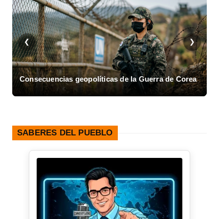
❮
❯
Consecuencias geopolíticas de la Guerra de Corea
A
SABERES DEL PUEBLO