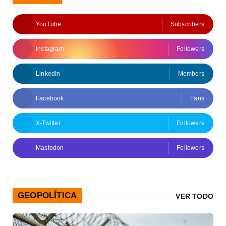
YouTube
Subscribers
Instagram
Followers
LinkedIn
Members
Facebook
Fans
X-Twitter
Followers
Mastodon
Followers
GEOPOLÍTICA
VER TODO