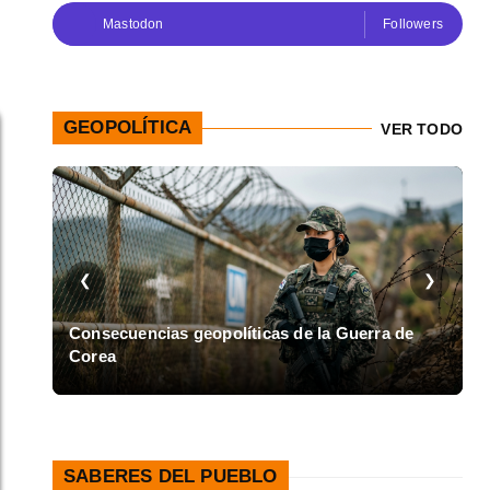
Mastodon
Followers
GEOPOLÍTICA
VER TODO
❮
❯
en
Consecuencias geopolíticas de la Guerra de
Corea
A
SABERES DEL PUEBLO