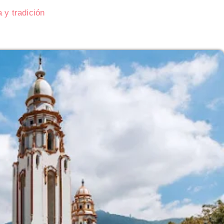
 y tradición
Subasta de CITGO: Cronograma y Ofertas 
Delaware