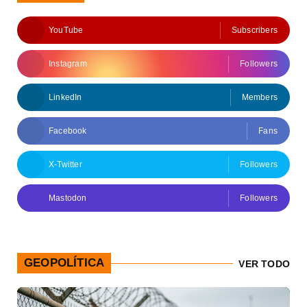
YouTube
Subscribers
Instagram
Followers
LinkedIn
Members
Facebook
Fans
X-Twitter
Followers
Mastodon
Followers
GEOPOLÍTICA
VER TODO