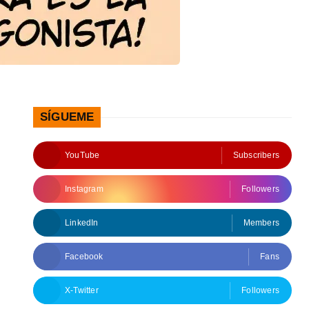
SÍGUEME
YouTube
Subscribers
Instagram
Followers
LinkedIn
Members
Facebook
Fans
X-Twitter
Followers