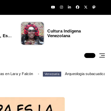
Cultura Indígena
 Es...
Venezolana
ras en Lara y Falcón
Arqueologia subacuatica en
Venezuela