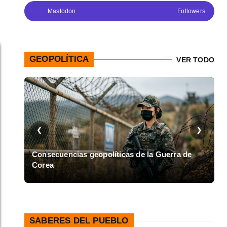
Mastodon
Followers
GEOPOLÍTICA
VER TODO
❮
❯
en
Consecuencias geopolíticas de la Guerra de
Corea
A
SABERES DEL PUEBLO