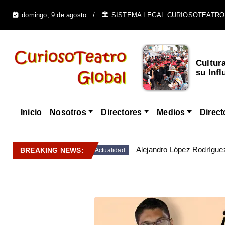
domingo, 9 de agosto
🏛️ SISTEMA LEGAL CURIOSOTEATRO
Cultur
su Infl
Inicio
Nosotros
Directores
Medios
Direct
Alejandro López Rodríguez
BREAKING NEWS:
Actualidad