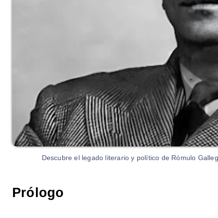
Descubre el legado literario y político de Rómulo Gall
Prólogo