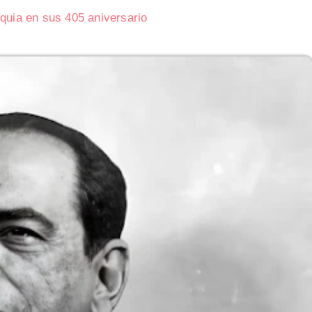
oquia en sus 405 aniversario
Subasta de CITGO: Cronograma y Ofertas 
Delaware