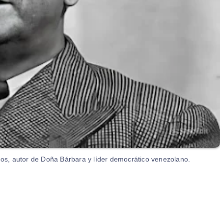
egos, autor de Doña Bárbara y líder democrático venezolano.