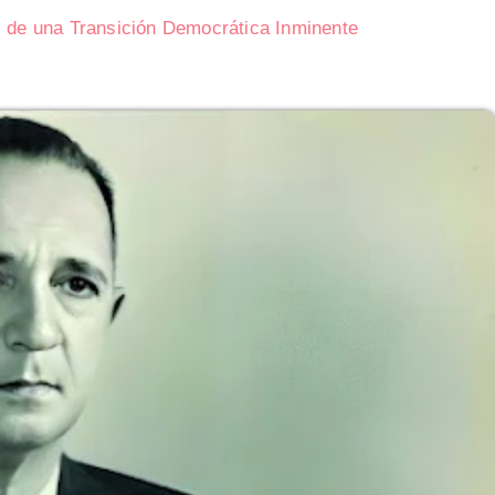
s de una Transición Democrática Inminente
Subasta de CITGO: Cronograma y Ofertas 
Delaware