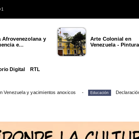
v1
a Afrovenezolana y
Arte Colonial en
uencia e...
Venezuela - Pintura,
orio Digital
RTL
en Venezuela y yacimientos anoxicos
Declaració
Educación