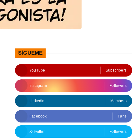
SÍGUEME
YouTube
Subscribers
Instagram
Followers
LinkedIn
Members
Facebook
Fans
X-Twitter
Followers