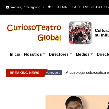
viernes, 7 de agosto
🏛️ SISTEMA LEGAL CURIOSOTEATRO 
Cultur
su Infl
Inicio
Nosotros
Directores
Medios
Direct
Arqueologia subacuatica 
BREAKING NEWS:
Venezuela