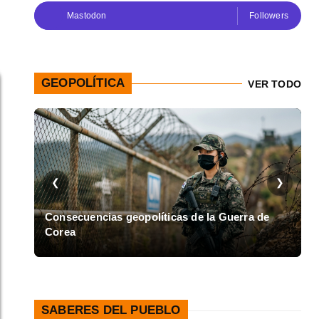
Mastodon
Followers
GEOPOLÍTICA
VER TODO
❮
❯
en
Consecuencias geopolíticas de la Guerra de
Corea
A
SABERES DEL PUEBLO