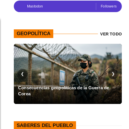
Mastodon
Followers
GEOPOLÍTICA
VER TODO
❮
❯
en
Consecuencias geopolíticas de la Guerra de
Corea
A
SABERES DEL PUEBLO