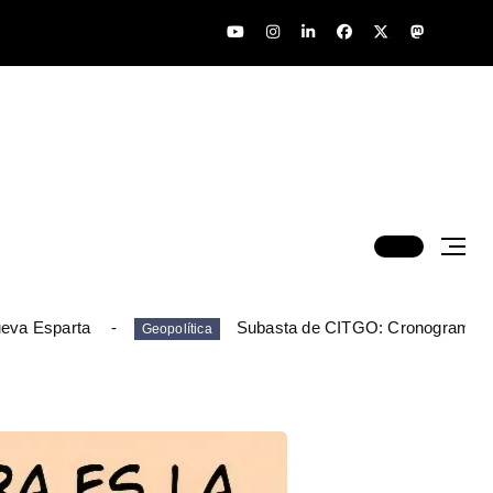
ueva Esparta
Subasta de CITGO: Cronograma y
Geopolítica