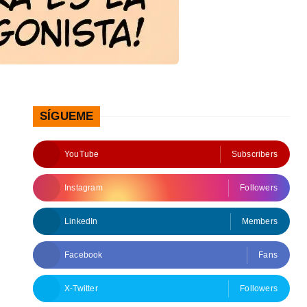
SÍGUEME
YouTube
Subscribers
Instagram
Followers
LinkedIn
Members
Facebook
Fans
X-Twitter
Followers