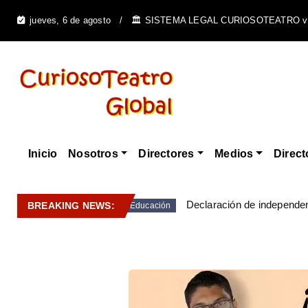
jueves, 6 de agosto
🏛️ SISTEMA LEGAL CURIOSOTEATRO v
Inicio
Nosotros
Directores
Medios
Direct
Declaración de independen
BREAKING NEWS:
Educación