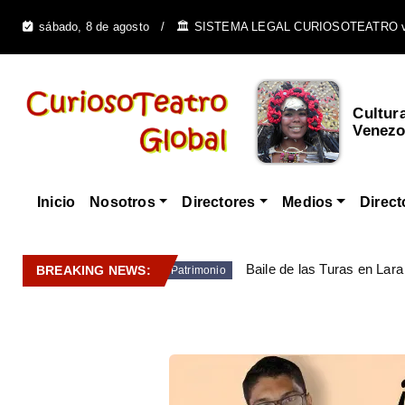
sábado, 8 de agosto
🏛️ SISTEMA LEGAL CURIOSOTEATRO 
Arte Colonial en
Cultur
Venezuela - Pintura, Es...
Venezo
Inicio
Nosotros
Directores
Medios
Direct
Baile de las Turas en Lara
BREAKING NEWS:
Patrimonio