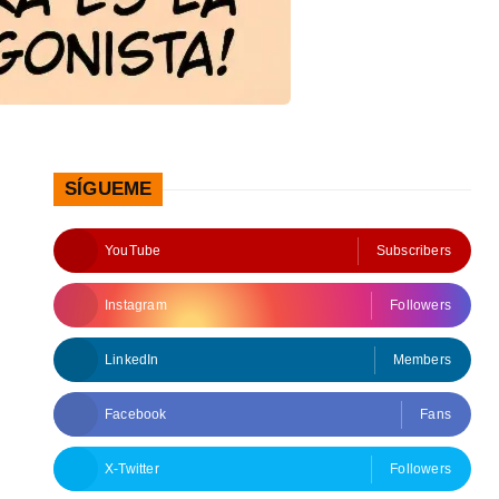
SÍGUEME
YouTube
Subscribers
Instagram
Followers
LinkedIn
Members
Facebook
Fans
X-Twitter
Followers