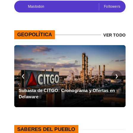
Mastodon
Followers
GEOPOLÍTICA
VER TODO
❮
❯
Subasta de CITGO: Cronograma y Ofertas en
C
Delaware
C
SABERES DEL PUEBLO