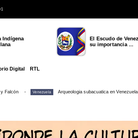
v1
a Indígena
El Escudo de Venez
lana
su importancia ...
orio Digital
RTL
 y Falcón
Arqueologia subacuatica en Venezuela
Venezuela