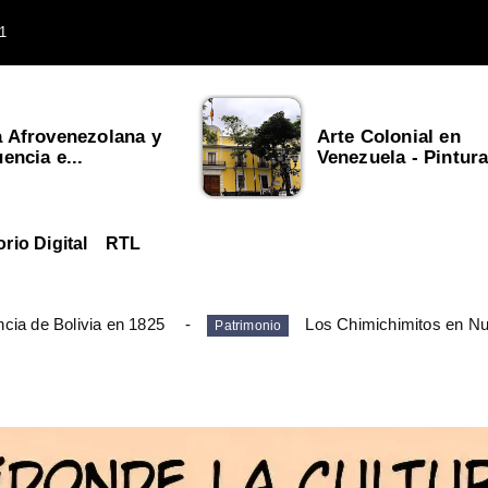
1
a Afrovenezolana y
Arte Colonial en
uencia e...
Venezuela - Pintura,
orio Digital
RTL
cia de Bolivia en 1825
Los Chimichimitos en N
Patrimonio