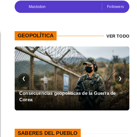
Mastodon
Followers
GEOPOLÍTICA
VER TODO
❮
❯
en
Consecuencias geopolíticas de la Guerra de
Corea
A
SABERES DEL PUEBLO