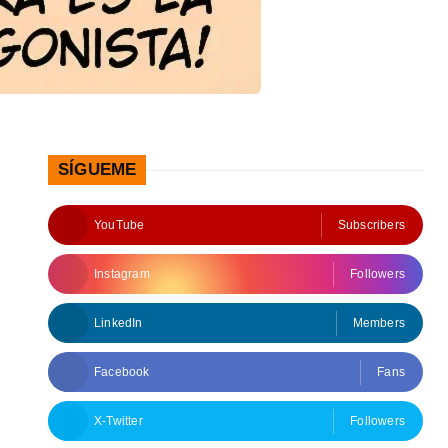
SÍGUEME
YouTube
Subscribers
Instagram
Followers
LinkedIn
Members
Facebook
Fans
X-Twitter
Followers