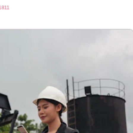
 1811
Subasta de CITGO: Cronograma y Ofertas 
Delaware