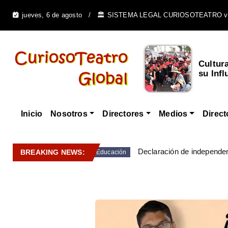
jueves, 6 de agosto
🏛️ SISTEMA LEGAL CURIOSOTEATRO v
Cultur
su Infl
Inicio
Nosotros
Directores
Medios
Direct
Declaración de independen
BREAKING NEWS:
Educación