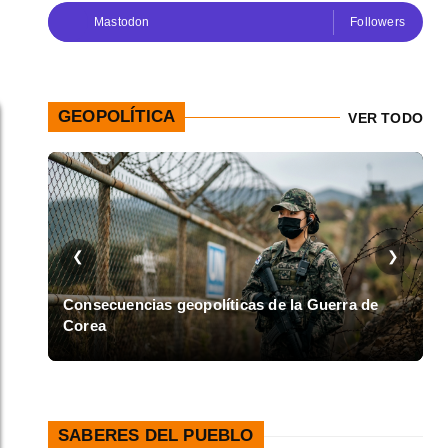
Mastodon
Followers
GEOPOLÍTICA
VER TODO
❮
❯
en
Consecuencias geopolíticas de la Guerra de
Corea
A
SABERES DEL PUEBLO