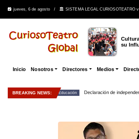
jueves, 6 de agosto
🏛️ SISTEMA LEGAL CURIOSOTEATRO v
Cultur
su Infl
Inicio
Nosotros
Directores
Medios
Direct
Declaración de independen
BREAKING NEWS:
Educación