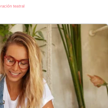
ación teatral
Subasta de CITGO: Cronograma y Ofertas 
Delaware