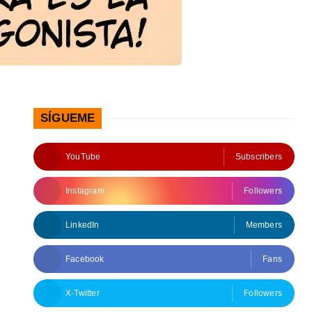
SÍGUEME
YouTube
Subscribers
Instagram
Followers
LinkedIn
Members
Facebook
Fans
X-Twitter
Followers