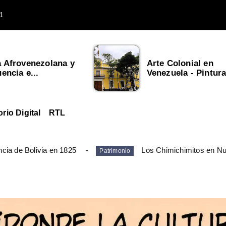
1
a Afrovenezolana y
Arte Colonial en
uencia e...
Venezuela - Pintura,
orio Digital
RTL
cia de Bolivia en 1825
Los Chimichimitos en N
Patrimonio