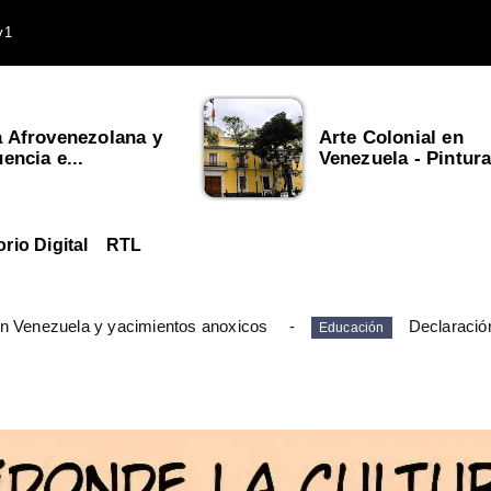
v1
a Afrovenezolana y
Arte Colonial en
uencia e...
Venezuela - Pintura,
orio Digital
RTL
en Venezuela y yacimientos anoxicos
Declaració
Educación