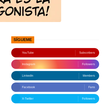
SÍGUEME
YouTube
Subscribers
Instagram
Followers
LinkedIn
Members
Facebook
Fans
X-Twitter
Followers