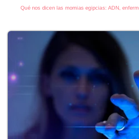
Qué nos dicen las momias egipcias: ADN, enferme