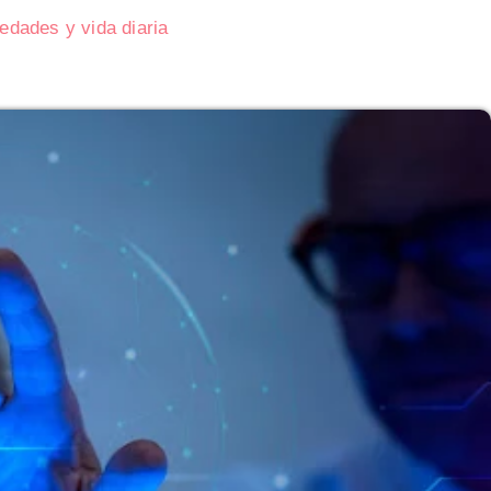
dades y vida diaria
Subasta de CITGO: Cronograma y Ofertas 
Delaware