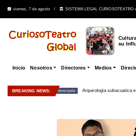
viernes, 7 de agosto
🏛️ SISTEMA LEGAL CURIOSOTEATRO 
Cultur
su Infl
Inicio
Nosotros
Directores
Medios
Direct
Arqueologia subacuatica 
BREAKING NEWS:
Venezuela