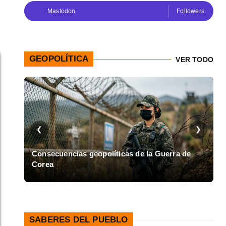
Mastodon
Followers
GEOPOLÍTICA
VER TODO
❮
❯
en
Consecuencias geopolíticas de la Guerra de
Corea
A
SABERES DEL PUEBLO