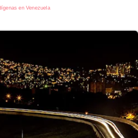
ndígenas en Venezuela
 Ofertas en
Consecuencias geopolíticas de la Guerra d
Corea