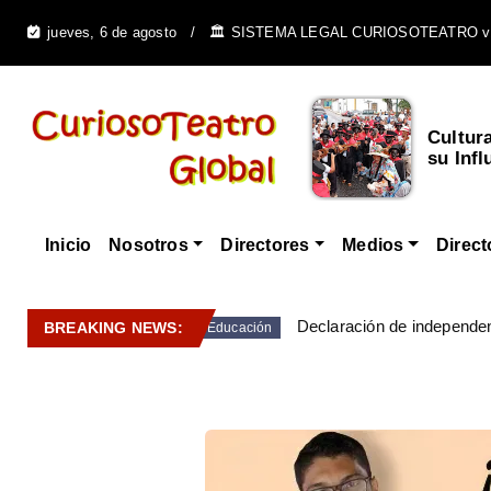
jueves, 6 de agosto
🏛️ SISTEMA LEGAL CURIOSOTEATRO v
Cultur
su Infl
Inicio
Nosotros
Directores
Medios
Direct
Declaración de independen
BREAKING NEWS:
Educación