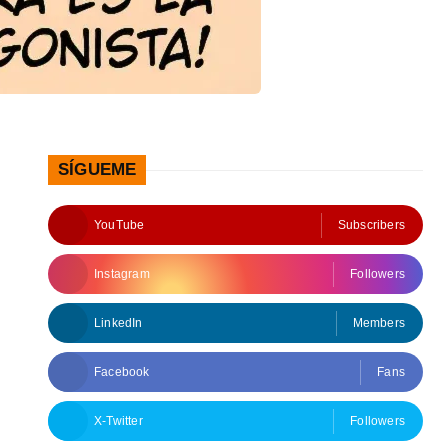
SÍGUEME
YouTube
Subscribers
Instagram
Followers
LinkedIn
Members
Facebook
Fans
X-Twitter
Followers