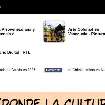
1
a Afrovenezolana y
Arte Colonial en
uencia e...
Venezuela - Pintura,
orio Digital
RTL
cia de Bolivia en 1825
Los Chimichimitos en N
Patrimonio