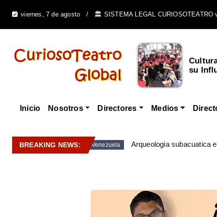
viernes, 7 de agosto
🏛️ SISTEMA LEGAL CURIOSOTEATRO 
Cultur
su Infl
Inicio
Nosotros
Directores
Medios
Direct
Arqueologia subacuatica 
BREAKING NEWS:
Venezuela