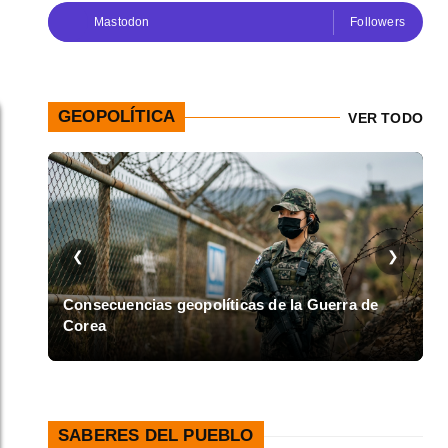
Mastodon
Followers
GEOPOLÍTICA
VER TODO
❮
❯
en
Consecuencias geopolíticas de la Guerra de
Corea
A
SABERES DEL PUEBLO