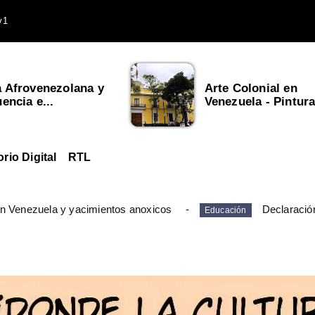
v1
a Afrovenezolana y
Arte Colonial en
uencia e...
Venezuela - Pintura,
orio Digital
RTL
en Venezuela y yacimientos anoxicos
Declaració
Educación