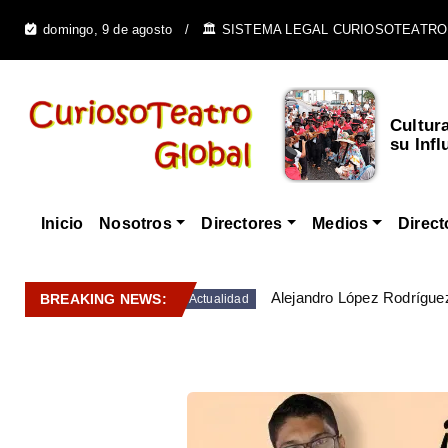
domingo, 9 de agosto
🏛️ SISTEMA LEGAL CURIOSOTEATRO
Cultur
su Infl
Inicio
Nosotros
Directores
Medios
Direct
Alejandro López Rodríguez
BREAKING NEWS:
Actualidad