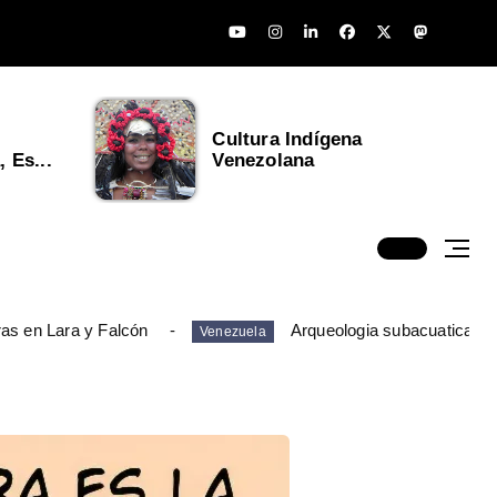
Cultura Indígena
 Es...
Venezolana
ras en Lara y Falcón
Arqueologia subacuatica en
Venezuela