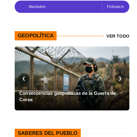
Mastodon
Followers
GEOPOLÍTICA
VER TODO
❮
❯
en
Consecuencias geopolíticas de la Guerra de
Corea
A
SABERES DEL PUEBLO