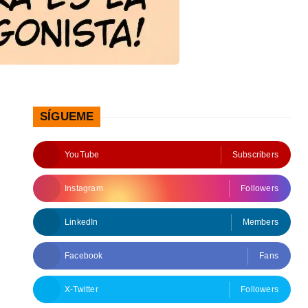
SÍGUEME
YouTube
Subscribers
Instagram
Followers
LinkedIn
Members
Facebook
Fans
X-Twitter
Followers