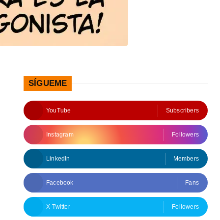
SÍGUEME
YouTube
Subscribers
Instagram
Followers
LinkedIn
Members
Facebook
Fans
X-Twitter
Followers