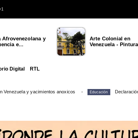
v1
a Afrovenezolana y
Arte Colonial en
uencia e...
Venezuela - Pintura,
orio Digital
RTL
en Venezuela y yacimientos anoxicos
Declaració
Educación