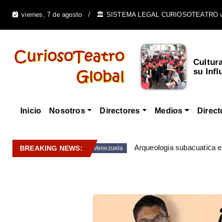
viernes, 7 de agosto
🏛️ SISTEMA LEGAL CURIOSOTEATRO 
Cultur
su Infl
Inicio
Nosotros
Directores
Medios
Direct
Arqueologia subacuatica 
BREAKING NEWS:
Venezuela