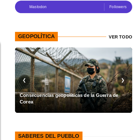
Mastodon
Followers
GEOPOLÍTICA
VER TODO
❮
❯
en
Consecuencias geopolíticas de la Guerra de
Corea
A
SABERES DEL PUEBLO