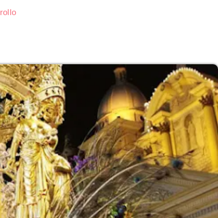
rollo
Subasta de CITGO: Cronograma y Ofertas 
Delaware