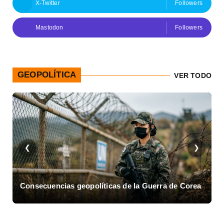
X-Twitter
Followers
Mastodon
Followers
GEOPOLÍTICA
VER TODO
❮
❯
Consecuencias geopolíticas de la Guerra de Corea
A