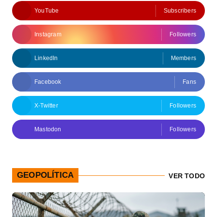
YouTube
Subscribers
Instagram
Followers
LinkedIn
Members
Facebook
Fans
X-Twitter
Followers
Mastodon
Followers
GEOPOLÍTICA
VER TODO