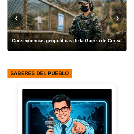
❮
❯
ea
Asalto al Cuartel Moncada en Cuba
SABERES DEL PUEBLO