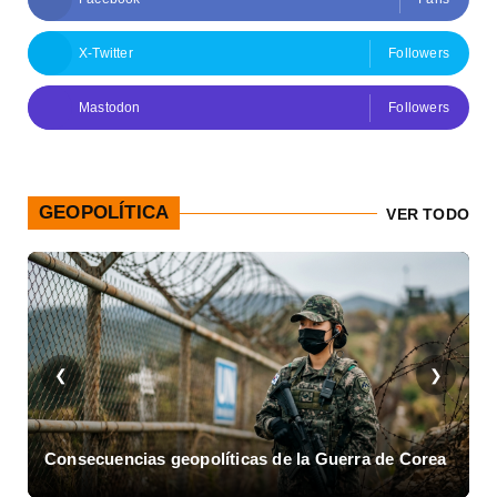
X-Twitter
Followers
Mastodon
Followers
GEOPOLÍTICA
VER TODO
❮
❯
Consecuencias geopolíticas de la Guerra de Corea
A