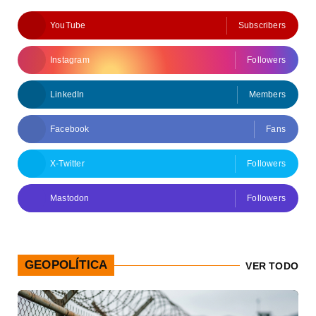
YouTube
Subscribers
Instagram
Followers
LinkedIn
Members
Facebook
Fans
X-Twitter
Followers
Mastodon
Followers
GEOPOLÍTICA
VER TODO