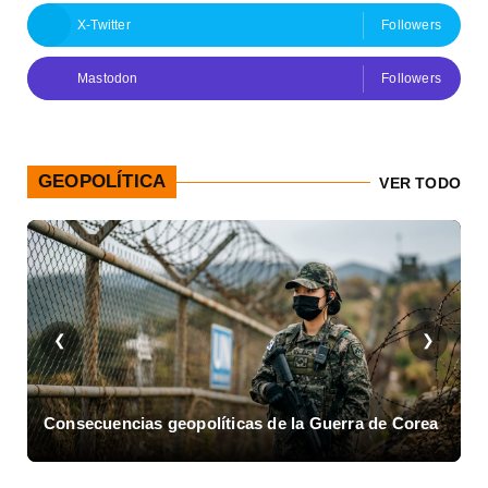
X-Twitter
Followers
Mastodon
Followers
GEOPOLÍTICA
VER TODO
❮
❯
Consecuencias geopolíticas de la Guerra de Corea
A