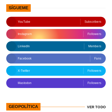
SÍGUEME
YouTube
Subscribers
Instagram
Followers
LinkedIn
Members
Facebook
Fans
X-Twitter
Followers
Mastodon
Followers
GEOPOLÍTICA
VER TODO