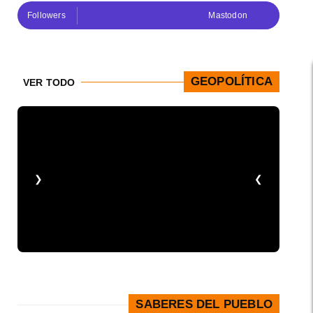
Followers
Mastodon
GEOPOLÍTICA
VER TODO
❮
❯
SABERES DEL PUEBLO