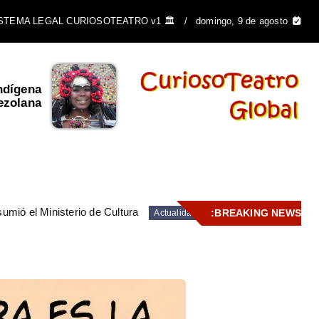
🏛️ SISTEMA LEGAL CURIOSOTEATRO v1
domingo, 9 de agosto
ndígena
El Escudo de Venezuela y
ezolana
su importancia ...
umió el Ministerio de Cultura
BREAKING NEWS:
Actualidad