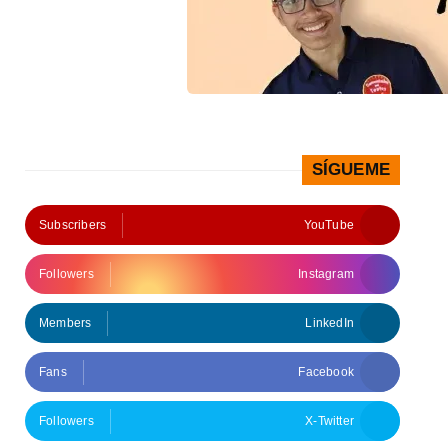
SÍGUEME
Subscribers
YouTube
Followers
Instagram
Members
LinkedIn
Fans
Facebook
Followers
X-Twitter