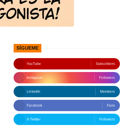
SÍGUEME
YouTube
Subscribers
Instagram
Followers
LinkedIn
Members
Facebook
Fans
X-Twitter
Followers