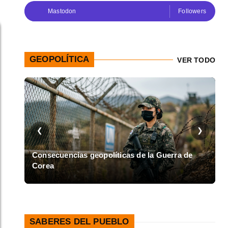
Mastodon
Followers
GEOPOLÍTICA
VER TODO
❮
❯
en
Consecuencias geopolíticas de la Guerra de
Corea
A
SABERES DEL PUEBLO