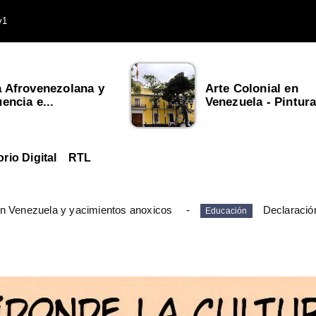
v1
a Afrovenezolana y
Arte Colonial en
uencia e...
Venezuela - Pintura,
orio Digital
RTL
en Venezuela y yacimientos anoxicos
Declaració
Educación