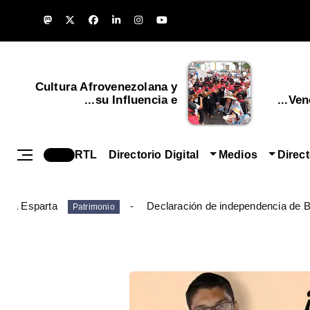
Cultura Afrovenezolana y
su Influencia e...
Vene
RTL
Directorio Digital
Medios
Direc
ueva Esparta
Declaración de independencia de B
Patrimonio