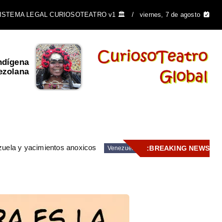
🏛️ SISTEMA LEGAL CURIOSOTEATRO v1
viernes, 7 de agosto
ndígena
El Escudo de Venezuela y
ezolana
su importancia ...
zuela y yacimientos anoxicos
BREAKING NEWS:
Venezuela