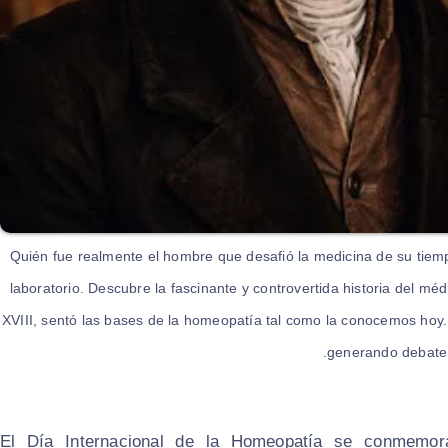
¿Quién fue realmente el hombre que desafió la medicina de su tie
laboratorio. Descubre la fascinante y controvertida historia del méd
XVIII, sentó las bases de la homeopatía tal como la conocemos hoy.
generando debate 
El Día Internacional de la Homeopatía se conmemora