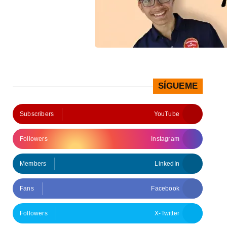
SÍGUEME
Subscribers
YouTube
Followers
Instagram
Members
LinkedIn
Fans
Facebook
Followers
X-Twitter