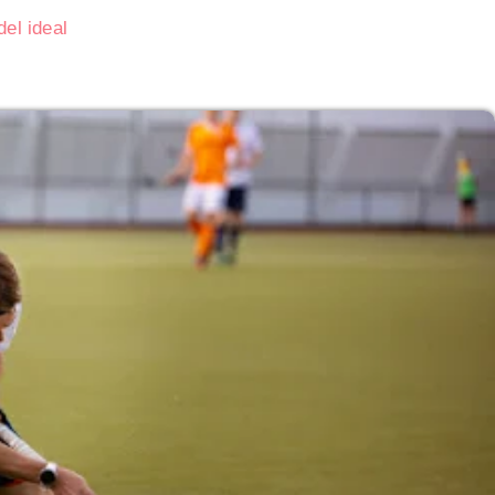
del ideal
a Guerra de
Asalto al Cuartel Moncada en Cuba