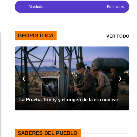
Mastodon
Followers
GEOPOLÍTICA
VER TODO
❮
❯
I
La Prueba Trinity y el origen de la era nuclear
d
SABERES DEL PUEBLO