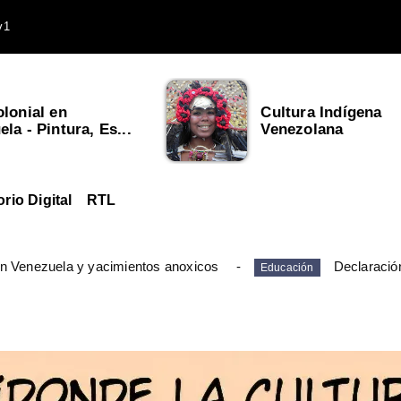
v1
olonial en
Cultura Indígena
la - Pintura, Es...
Venezolana
orio Digital
RTL
en Venezuela y yacimientos anoxicos
Declaració
Educación