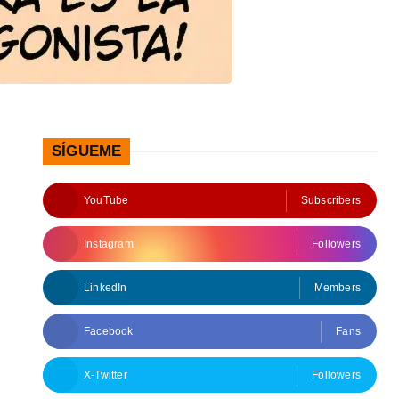
SÍGUEME
YouTube
Subscribers
Instagram
Followers
LinkedIn
Members
Facebook
Fans
X-Twitter
Followers