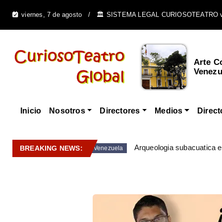
viernes, 7 de agosto
🏛️ SISTEMA LEGAL CURIOSOTEATRO 
Cultura Afrovenezolana y
Arte C
su Influencia e...
Venezue
Inicio
Nosotros
Directores
Medios
Direct
Arqueologia subacuatica 
BREAKING NEWS:
Venezuela