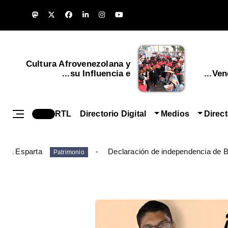
Cultura Afrovenezolana y
su Influencia e...
Vene
RTL
Directorio Digital
Medios
Direc
ueva Esparta
Declaración de independencia de B
Patrimonio