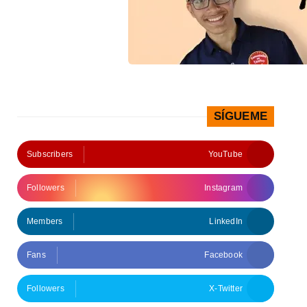
SÍGUEME
Subscribers
YouTube
Followers
Instagram
Members
LinkedIn
Fans
Facebook
Followers
X-Twitter