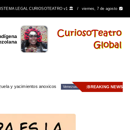
🏛️ SISTEMA LEGAL CURIOSOTEATRO v1
viernes, 7 de agosto
ndígena
El Escudo de Venezuela y
ezolana
su importancia ...
zuela y yacimientos anoxicos
BREAKING NEWS:
Venezuela