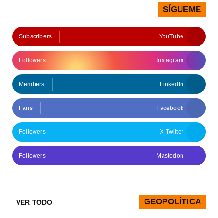
SÍGUEME
Subscribers
YouTube
Followers
Instagram
Members
LinkedIn
Fans
Facebook
Followers
X-Twitter
Followers
Mastodon
GEOPOLÍTICA
VER TODO